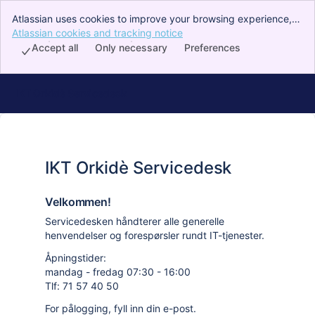
Atlassian uses cookies to improve your browsing experience,
perform analytics and research, and conduct advertising.
Atlassian cookies and tracking notice
, (opens new window)
Accept all cookies to indicate that you agree to our use of
Accept all
Only necessary
Preferences
cookies on your device.
IKT Orkidè Servicedesk
IKT Orkidè Servicedesk
Velkommen!
Servicedesken håndterer alle generelle
henvendelser og forespørsler rundt IT-tjenester.
Åpningstider:
mandag - fredag 07:30 - 16:00
Tlf: 71 57 40 50
For pålogging, fyll inn din e-post.